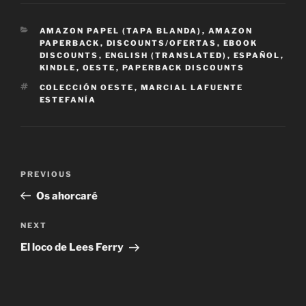
CATEGORIES
AMAZON PAPEL (TAPA BLANDA)
,
AMAZON
PAPERBACK
,
DISCOUNTS/OFERTAS
,
EBOOK
DISCOUNTS
,
ENGLISH (TRANSLATED)
,
ESPAÑOL
,
KINDLE
,
OESTE
,
PAPERBACK DISCOUNTS
TAGS
COLECCIÓN OESTE
,
MARCIAL LAFUENTE
ESTEFANÍA
Post
Previous
PREVIOUS
navigation
Post
Os ahorcaré
Next
NEXT
Post
El loco de Lees Ferry