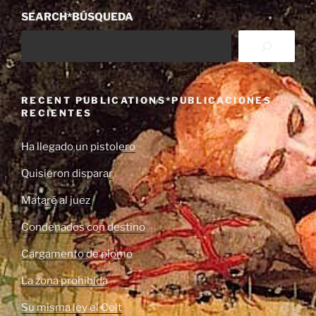
SEARCH*BÚSQUEDA
RECENT PUBLICATIONS*PUBLICACIONES
RECIENTES
Ha llegado un pistolero
Quisieron disparar
Mataré al juez
Condenados con destino
Cargamento de plomo
La zona prohibida
Su misma ley el Colt