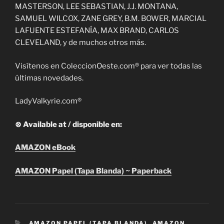
MASTERSON, LEE SEBASTIAN, J.J. MONTANA,
SAMUEL WILCOX, ZANE GREY, B.M. BOWER, MARCIAL
LAFUENTE ESTEFANÍA, MAX BRAND, CARLOS
CLEVELAND, y de muchos otros más.
Visítenos en ColeccionOeste.com® para ver todas las
últimas novedades.
LadyValkyrie.com®
⊗ Available at / disponible en:
AMAZON eBook
AMAZON Papel (Tapa Blanda) ~ Paperback
CATEGORIES
AMAZON PAPEL (TAPA BLANDA)
,
AMAZON