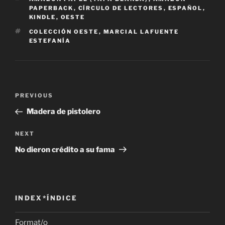
PAPERBACK
,
CÍRCULO DE LECTORES
,
ESPAÑOL
,
KINDLE
,
OESTE
TAGS
COLECCIÓN OESTE
,
MARCIAL LAFUENTE
ESTEFANÍA
Post
Previous
PREVIOUS
navigation
Post
Madera de pistolero
Next
NEXT
Post
No dieron crédito a su fama
INDEX*ÍNDICE
Format/o