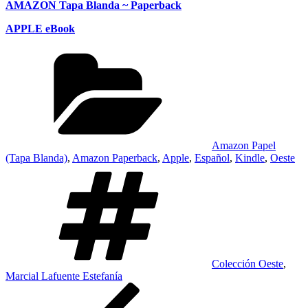
AMAZON Tapa Blanda ~ Paperback
APPLE eBook
Categories
Amazon Papel
(Tapa Blanda)
,
Amazon Paperback
,
Apple
,
Español
,
Kindle
,
Oeste
Tags
Colección Oeste
,
Marcial Lafuente Estefanía
Post
Previous
Post