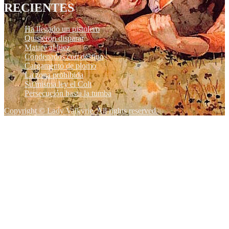
RECIENTES
Ha llegado un pistolero
Quisieron disparar
Mataré al juez
Condenados con destino
Cargamento de plomo
La zona prohibida
Su misma ley el Colt
Persecución hasta la tumba
Copyright © Lady Valkyrie. All rights reserved.