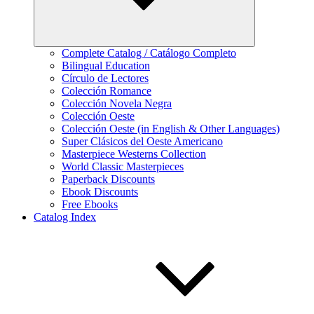
Complete Catalog / Catálogo Completo
Bilingual Education
Círculo de Lectores
Colección Romance
Colección Novela Negra
Colección Oeste
Colección Oeste (in English & Other Languages)
Super Clásicos del Oeste Americano
Masterpiece Westerns Collection
World Classic Masterpieces
Paperback Discounts
Ebook Discounts
Free Ebooks
Catalog Index