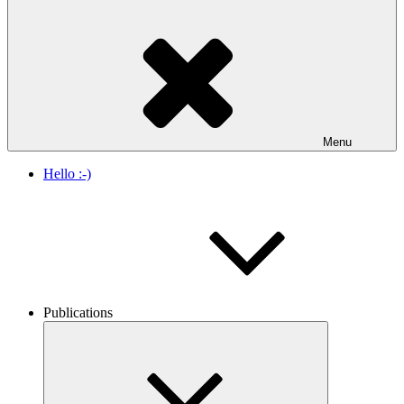
Menu
Hello :-)
Publications
Expand
child
menu