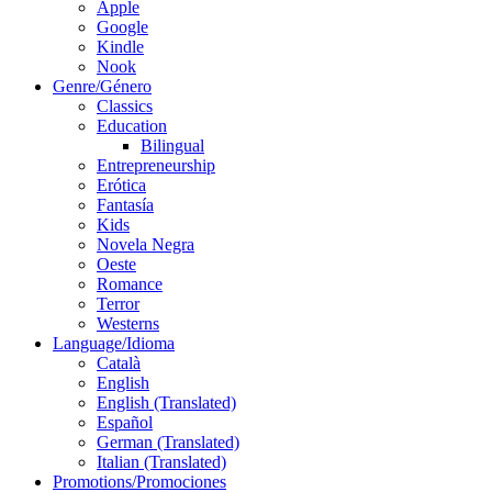
Apple
Google
Kindle
Nook
Genre/Género
Classics
Education
Bilingual
Entrepreneurship
Erótica
Fantasía
Kids
Novela Negra
Oeste
Romance
Terror
Westerns
Language/Idioma
Català
English
English (Translated)
Español
German (Translated)
Italian (Translated)
Promotions/Promociones