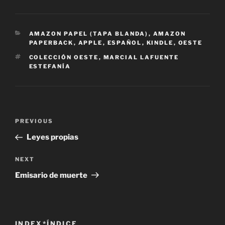
CATEGORIES
AMAZON PAPEL (TAPA BLANDA)
,
AMAZON
PAPERBACK
,
APPLE
,
ESPAÑOL
,
KINDLE
,
OESTE
TAGS
COLECCIÓN OESTE
,
MARCIAL LAFUENTE
ESTEFANÍA
Post
Previous
PREVIOUS
navigation
Post
Leyes propias
Next
NEXT
Post
Emisario de muerte
INDEX*ÍNDICE