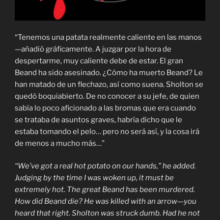
“Tenemos una patata realmente caliente en las manos
—añadió gráficamente. A juzgar por la hora de
despertarme, muy caliente debe de estar. El gran
Beand ha sido asesinado. ¿Cómo ha muerto Beand? Le
han matado de un flechazo, así como suena. Sholton se
quedó boquiabierto. De no conocer a su jefe, de quien
sabía lo poco aficionado a las bromas que era cuando
se trataba de asuntos graves, habría dicho que le
estaba tomando el pelo… pero no será así, y la cosa irá
de menos a mucho más…”
“We’ve got a real hot potato on our hands,” he added.
Judging by the time I was woken up, it must be
extremely hot. The great Beand has been murdered.
How did Beand die? He was killed with an arrow—you
heard that right. Sholton was struck dumb. Had he not