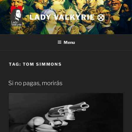
Skip
to
LADY VALKYRIE ⨂
content
Menu
TAG:
TOM SIMMONS
Si no pagas, morirás