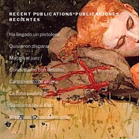
RECENT PUBLICATIONS*PUBLICACIONES
RECIENTES
Ha llegado un pistolero
Quisieron disparar
Mataré al juez
Condenados con destino
Cargamento de plomo
La zona prohibida
Su misma ley el Colt
Persecución hasta la tumba