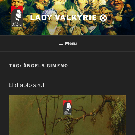
Skip
to
LADY VALKYRIE ⨂
content
Menu
TAG:
ÀNGELS GIMENO
El diablo azul