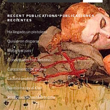
RECENT PUBLICATIONS*PUBLICACIONES
RECIENTES
Ha llegado un pistolero
Quisieron disparar
Mataré al juez
Condenados con destino
Cargamento de plomo
La zona prohibida
Su misma ley el Colt
Persecución hasta la tumba