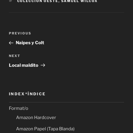
TAGS
COLECCIÓN OESTE
,
SAMUEL WILCOX
Post
Previous
PREVIOUS
navigation
Post
Naipes y Colt
Next
NEXT
Post
Local maldito
INDEX*ÍNDICE
Format/o
Amazon Hardcover
Amazon Papel (Tapa Blanda)