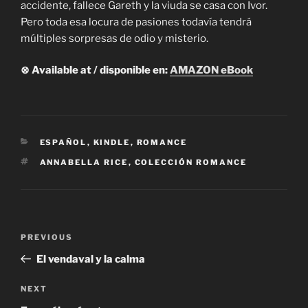
accidente, fallece Gareth y la viuda se casa con Ivor.
Pero toda esa locura de pasiones todavía tendrá
múltiples sorpresas de odio y misterio.
⊗ Available at / disponible en:
AMAZON eBook
CATEGORIES
ESPAÑOL
,
KINDLE
,
ROMANCE
TAGS
ANNABELLA RICE
,
COLECCIÓN ROMANCE
Post
Previous
PREVIOUS
navigation
Post
El vendaval y la calma
Next
NEXT
Post