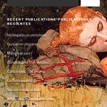
RECENT PUBLICATIONS*PUBLICACIONES
RECIENTES
Ha llegado un pistolero
Quisieron disparar
Mataré al juez
Condenados con destino
Cargamento de plomo
La zona prohibida
Su misma ley el Colt
Persecución hasta la tumba