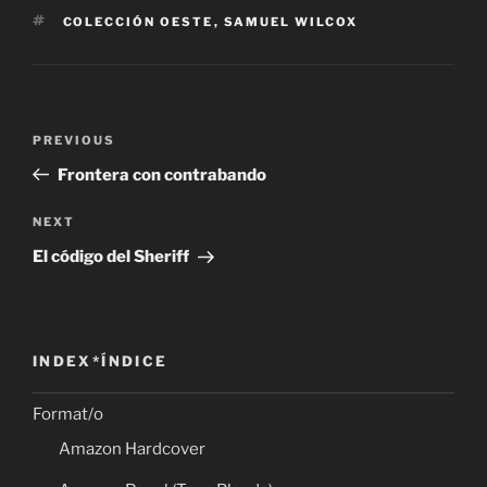
TAGS
COLECCIÓN OESTE
,
SAMUEL WILCOX
Post
Previous
PREVIOUS
navigation
Post
Frontera con contrabando
Next
NEXT
Post
El código del Sheriff
INDEX*ÍNDICE
Format/o
Amazon Hardcover