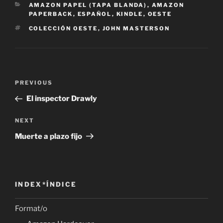
CATEGORIES
AMAZON PAPEL (TAPA BLANDA)
,
AMAZON
PAPERBACK
,
ESPAÑOL
,
KINDLE
,
OESTE
TAGS
COLECCIÓN OESTE
,
JOHN MASTERSON
Post
Previous
PREVIOUS
navigation
Post
El inspector Drawly
Next
NEXT
Post
Muerte a plazo fijo
INDEX*ÍNDICE
Format/o