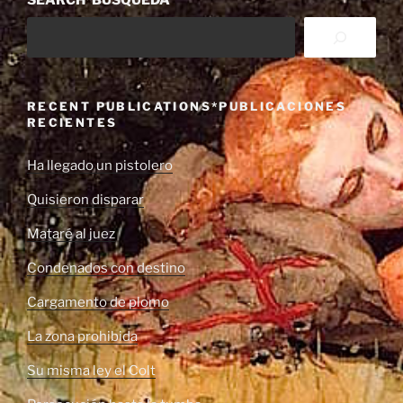
RECENT PUBLICATIONS*PUBLICACIONES
RECIENTES
Ha llegado un pistolero
Quisieron disparar
Mataré al juez
Condenados con destino
Cargamento de plomo
La zona prohibida
Su misma ley el Colt