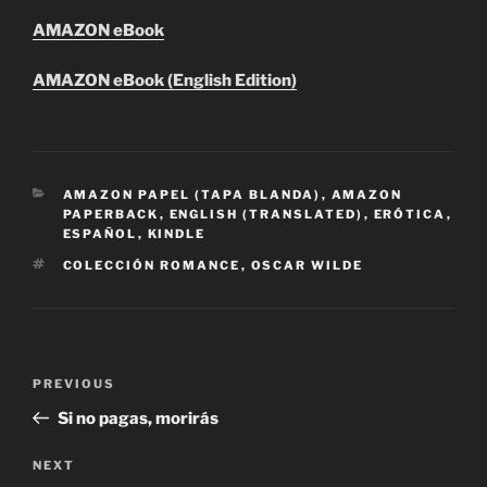
AMAZON eBook
AMAZON eBook (English Edition)
CATEGORIES
AMAZON PAPEL (TAPA BLANDA)
,
AMAZON
PAPERBACK
,
ENGLISH (TRANSLATED)
,
ERÓTICA
,
ESPAÑOL
,
KINDLE
TAGS
COLECCIÓN ROMANCE
,
OSCAR WILDE
Post
Previous
PREVIOUS
navigation
Post
Si no pagas, morirás
Next
NEXT