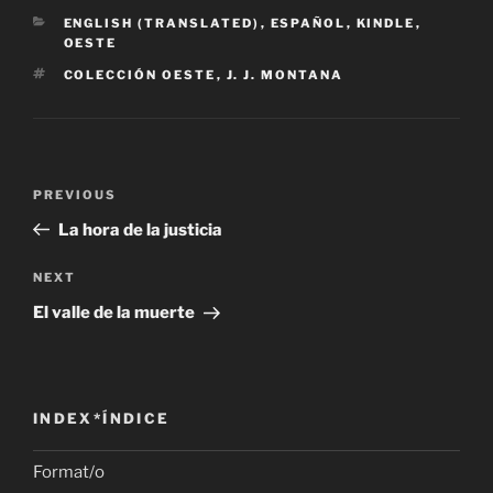
CATEGORIES
ENGLISH (TRANSLATED)
,
ESPAÑOL
,
KINDLE
,
OESTE
TAGS
COLECCIÓN OESTE
,
J. J. MONTANA
Post
Previous
PREVIOUS
navigation
Post
La hora de la justicia
Next
NEXT
Post
El valle de la muerte
INDEX*ÍNDICE
Format/o