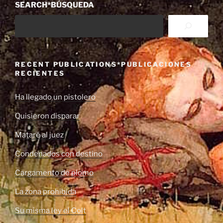
SEARCH*BÚSQUEDA
RECENT PUBLICATIONS*PUBLICACIONES
RECIENTES
Ha llegado un pistolero
Quisieron disparar
Mataré al juez
Condenados con destino
Cargamento de plomo
La zona prohibida
Su misma ley el Colt