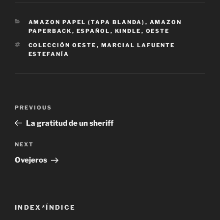
CATEGORIES
AMAZON PAPEL (TAPA BLANDA)
,
AMAZON
PAPERBACK
,
ESPAÑOL
,
KINDLE
,
OESTE
TAGS
COLECCIÓN OESTE
,
MARCIAL LAFUENTE
ESTEFANÍA
Post
Previous
PREVIOUS
navigation
Post
La gratitud de un sheriff
Next
NEXT
Post
Ovejeros
INDEX*ÍNDICE