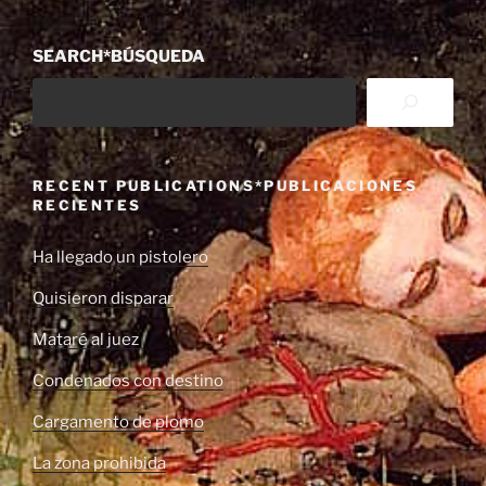
SEARCH*BÚSQUEDA
RECENT PUBLICATIONS*PUBLICACIONES
RECIENTES
Ha llegado un pistolero
Quisieron disparar
Mataré al juez
Condenados con destino
Cargamento de plomo
La zona prohibida