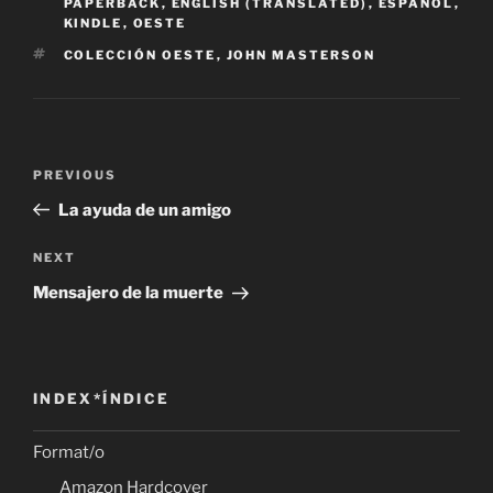
PAPERBACK
,
ENGLISH (TRANSLATED)
,
ESPAÑOL
,
KINDLE
,
OESTE
TAGS
COLECCIÓN OESTE
,
JOHN MASTERSON
Post
Previous
PREVIOUS
navigation
Post
La ayuda de un amigo
Next
NEXT
Post
Mensajero de la muerte
INDEX*ÍNDICE
Format/o
Amazon Hardcover