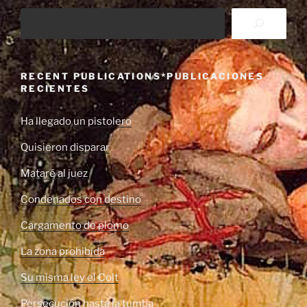
RECENT PUBLICATIONS*PUBLICACIONES
RECIENTES
Ha llegado un pistolero
Quisieron disparar
Mataré al juez
Condenados con destino
Cargamento de plomo
La zona prohibida
Su misma ley el Colt
Persecución hasta la tumba