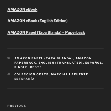
AMAZON eBook
AMAZON eBook (English Edition)
AMAZON Papel (Tapa Blanda) ~ Paperback
CATEGORIES
AMAZON PAPEL (TAPA BLANDA)
,
AMAZON
PAPERBACK
,
ENGLISH (TRANSLATED)
,
ESPAÑOL
,
KINDLE
,
OESTE
TAGS
COLECCIÓN OESTE
,
MARCIAL LAFUENTE
ESTEFANÍA
Post
Previous
PREVIOUS
navigation