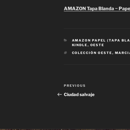
AMAZON Tapa Blanda ~ Pap
CATEGORIES
AMAZON PAPEL (TAPA BL
KINDLE
,
OESTE
TAGS
COLECCIÓN OESTE
,
MARCI
Post
Previous
PREVIOUS
navigation
Post
Ciudad salvaje