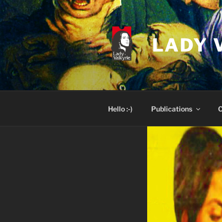
Skip
to
content
LADY 
Hello :-)
Publications
C