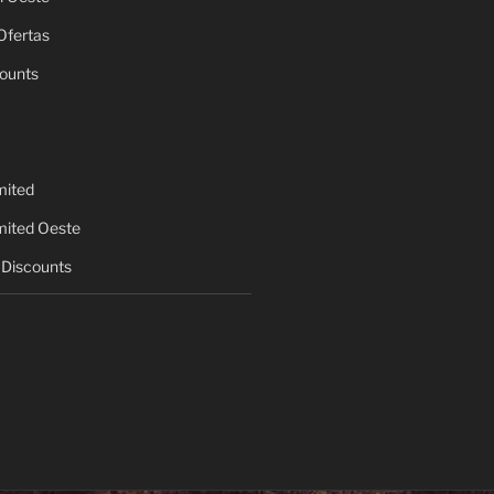
Ofertas
ounts
mited
mited Oeste
Discounts