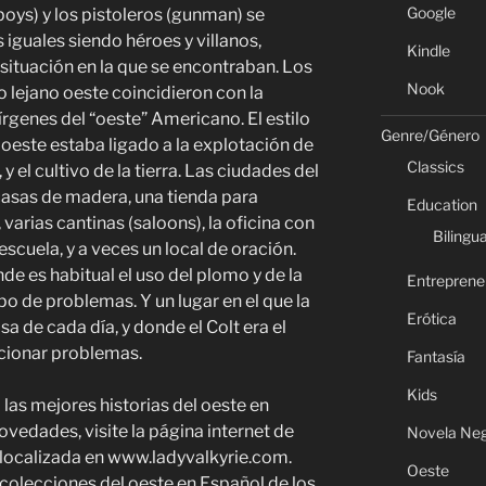
Google
boys) y los pistoleros (gunman) se
 iguales siendo héroes y villanos,
Kindle
 situación en la que se encontraban. Los
Nook
o lejano oeste coincidieron con la
vírgenes del “oeste” Americano. El estilo
Genre/Género
o oeste estaba ligado a la explotación de
Classics
y el cultivo de la tierra. Las ciudades del
casas de madera, una tienda para
Education
varias cantinas (saloons), la oficina con
Bilingua
escuela, y a veces un local de oración.
de es habitual el uso del plomo y de la
Entreprene
po de problemas. Y un lugar en el que la
Erótica
alsa de cada día, y donde el Colt era el
ucionar problemas.
Fantasía
Kids
las mejores historias del oeste en
novedades, visite la página internet de
Novela Ne
localizada en www.ladyvalkyrie.com.
Oeste
 colecciones del oeste en Español de los