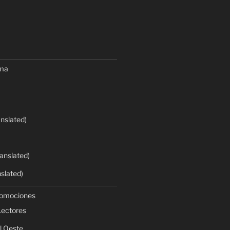
oma
anslated)
anslated)
nslated)
romociones
Lectores
l Oeste