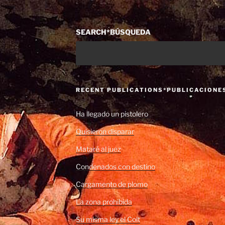
SEARCH*BÚSQUEDA
RECENT PUBLICATIONS*PUBLICACIONE
Ha llegado un pistolero
Quisieron disparar
Mataré al juez
Condenados con destino
Cargamento de plomo
La zona prohibida
Su misma ley el Colt