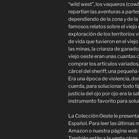
“wild west”, los vaqueros (cow
repartían las aventuras a partes
dependiendo de la zona y de la
famosos relatos sobre el viejo 
exploración de los territorios 
de vida que tuvieron en el viej
las minas, la crianza de ganado, 
viejo oeste eran unas cuantas 
comprar los artículos variados, 
cárcel del sheriff, una pequeña 
Era una época de violencia, don
cuerda, para solucionar todo ti
justicia del ojo por ojo era la s
instrumento favorito para sol
La Colección Oeste le presenta 
Español. Para leer las últimas 
Amazon o nuestra página web 
También están a la venta otras