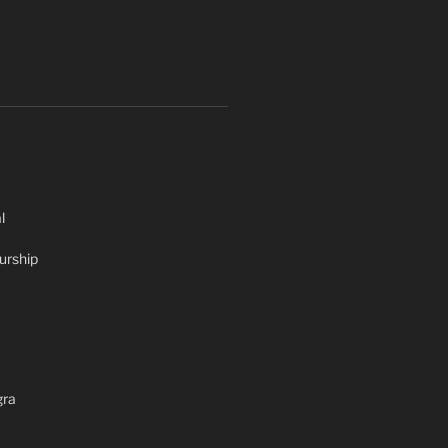
l
urship
gra