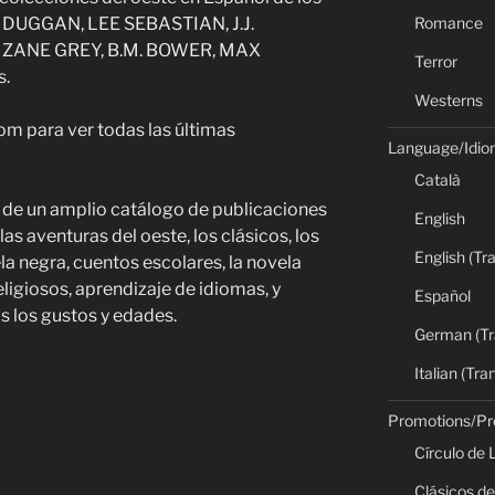
Romance
 DUGGAN, LEE SEBASTIAN, J.J.
ZANE GREY, B.M. BOWER, MAX
Terror
s.
Westerns
om para ver todas las últimas
Language/Idi
Català
 de un amplio catálogo de publicaciones
English
s aventuras del oeste, los clásicos, los
English (Tr
ela negra, cuentos escolares, la novela
religiosos, aprendizaje de idiomas, y
Español
 los gustos y edades.
German (Tr
Italian (Tra
Promotions/P
Círculo de 
Clásicos de