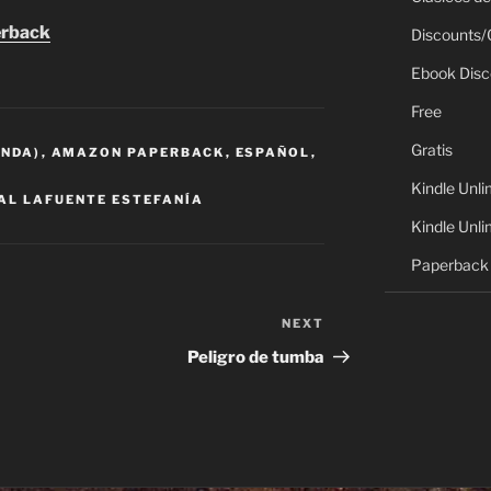
erback
Discounts/
Ebook Disc
Free
Gratis
ANDA)
,
AMAZON PAPERBACK
,
ESPAÑOL
,
Kindle Unli
AL LAFUENTE ESTEFANÍA
Kindle Unli
Paperback 
NEXT
Next
Post
Peligro de tumba