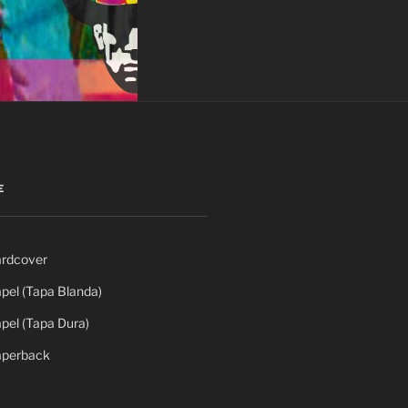
E
rdcover
el (Tapa Blanda)
el (Tapa Dura)
perback