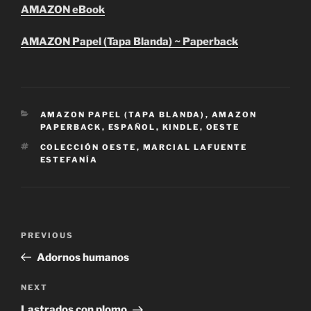
AMAZON eBook
AMAZON Papel (Tapa Blanda) ~ Paperback
CATEGORIES
AMAZON PAPEL (TAPA BLANDA)
,
AMAZON
PAPERBACK
,
ESPAÑOL
,
KINDLE
,
OESTE
TAGS
COLECCIÓN OESTE
,
MARCIAL LAFUENTE
ESTEFANÍA
Post
Previous
PREVIOUS
navigation
Post
Adornos humanos
Next
NEXT
Post
Lastrados con plomo