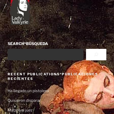
SEARCH*BÚSQUEDA
RECENT PUBLICATIONS*PUBLICACIONES
RECIENTES
Ha llegado un pistolero
Quisieron disparar
Mataré al juez