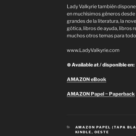
Lady Valkyrie también dispone
en muchísimos géneros desde la
grandes de la literatura, la nov
gótica, libros de ayuda, libros 
muchos otros temas para todos
www.LadyValkyrie.com
⊗ Available at / disponible en:
AMAZON eBook
AMAZON Papel ~ Paperback
CATEGORIES
AMAZON PAPEL (TAPA BL
KINDLE
,
OESTE