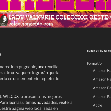
INDEX*ÍNDIC
o
Format/o
omarca inexpugnable, una rencilla
Amazon Ha
eza de un vaquero lograrán que la
erta en un cementerio repleto de
Amazon Pap
Amazon Pap
 WILCOX le presenta las mejores
Amazon Pa
Para leer las últimas novedades, visite la
Apple
uestra página web localizada en