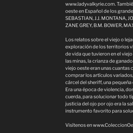
www.ladyvalkyrie.com. También 
oeste en Español de los gra
SEBASTIAN, J.J. MONTANA,
ZANE GREY, B.M. BOWER, MAX
Los relatos sobre el viejo o lej
exploración de los territorios 
de vida que tuvieron en el viej
las minas, la crianza de ganado, 
viejo oeste eran unas cuantas 
comprar los artículos variados, 
cárcel del sheriff, una pequeña 
Era una época de violencia, don
cuerda, para solucionar todo ti
justicia del ojo por ojo era la s
instrumento favorito para sol
Visítenos en www.ColeccionOe