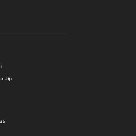
l
urship
gra