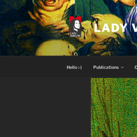
Skip
to
content
LADY 
Hello :-)
Publications
C