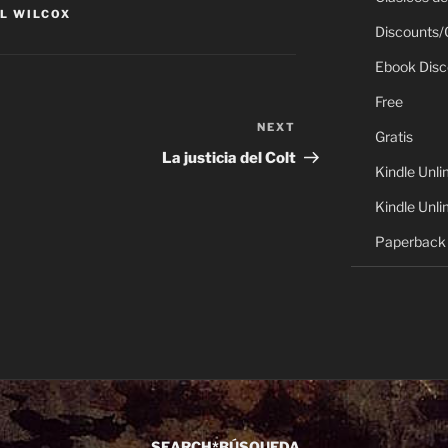
L WILCOX
Discounts/
Ebook Disc
Free
NEXT
Next
Gratis
Post
La justicia del Colt
Kindle Unli
Kindle Unli
Paperback 
SEARCH*BÚSQUEDA