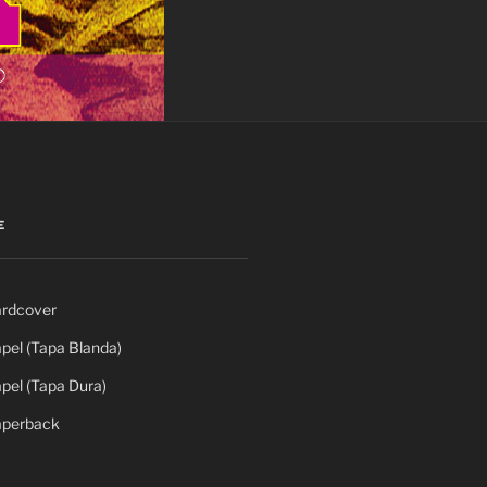
E
rdcover
el (Tapa Blanda)
el (Tapa Dura)
perback