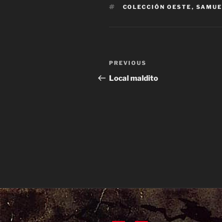
TAGS
COLECCIÓN OESTE
,
SAMUE
Post
Previous
PREVIOUS
navigation
Post
Local maldito