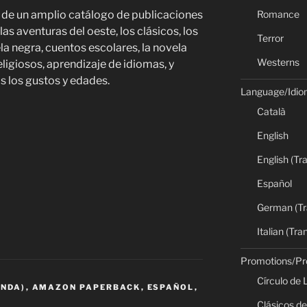
Romance
 de un amplio catálogo de publicaciones
s aventuras del oeste, los clásicos, los
Terror
ela negra, cuentos escolares, la novela
Westerns
religiosos, aprendizaje de idiomas, y
 los gustos y edades.
Language/Idi
Català
English
English (Tr
Español
German (Tr
Italian (Tra
Promotions/P
Círculo de 
ANDA)
,
AMAZON PAPERBACK
,
ESPAÑOL
,
Clásicos de