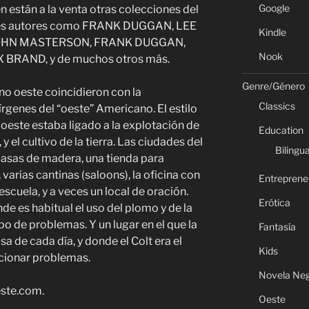
Google
están a la venta otras colecciones del
ndes autores como FRANK DUGGAN, LEE
Kindle
 JOHN MASTERSON, FRANK DUGGAN,
Nook
 BRAND, y de muchos otros más.
Genre/Género
ano oeste coincidieron con la
Classics
vírgenes del “oeste” Americano. El estilo
o oeste estaba ligado a la explotación de
Education
y el cultivo de la tierra. Las ciudades del
Bilingua
casas de madera, una tienda para
varias cantinas (saloons), la oficina con
Entreprene
escuela, y a veces un local de oración.
Erótica
de es habitual el uso del plomo y de la
po de problemas. Y un lugar en el que la
Fantasía
alsa de cada día, y donde el Colt era el
Kids
ucionar problemas.
Novela Ne
ste.com.
Oeste