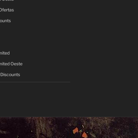
Ofertas
ounts
mited
mited Oeste
Discounts