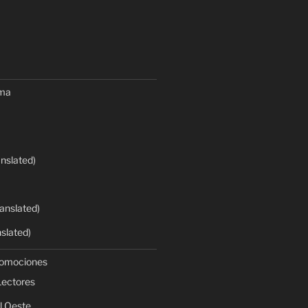
oma
anslated)
anslated)
nslated)
romociones
Lectores
l Oeste