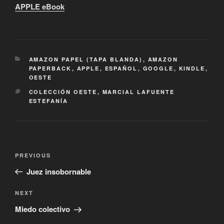
APPLE eBook
CATEGORIES
AMAZON PAPEL (TAPA BLANDA)
,
AMAZON
PAPERBACK
,
APPLE
,
ESPAÑOL
,
GOOGLE
,
KINDLE
,
OESTE
TAGS
COLECCIÓN OESTE
,
MARCIAL LAFUENTE
ESTEFANÍA
Post
Previous
PREVIOUS
navigation
Post
Juez insobornable
Next
NEXT
Post
Miedo colectivo