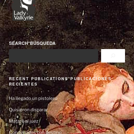
SEARCH*BÚSQUEDA
RECENT PUBLICATIONS*PUBLICACIONES
RECIENTES
Ha llegado un pistolero
Quisieron disparar
Mataré al juez
Condenados con destino