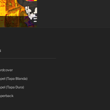
E
rdcover
el (Tapa Blanda)
el (Tapa Dura)
perback