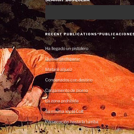
RECENT PUBLICATIONS*PUBLICACIONE
Ha llegado un pistolero
Quisieron disparar
Mataré al juez
Condenados con destino
Cargamento de plomo
La zona prohibida
Su misma ley el Colt
Persecución hasta la tumba