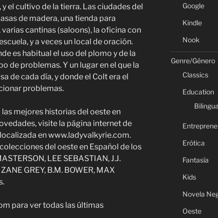
Google
y el cultivo de la tierra. Las ciudades del
casas de madera, una tienda para
Kindle
varias cantinas (saloons), la oficina con
Nook
escuela, y a veces un local de oración.
de es habitual el uso del plomo y de la
Genre/Género
po de problemas. Y un lugar en el que la
Classics
alsa de cada día, y donde el Colt era el
ucionar problemas.
Education
Bilingua
las mejores historias del oeste en
novedades, visite la página internet de
Entreprene
localizada en www.ladyvalkyrie.com.
Erótica
 colecciones del oeste en Español de los
MASTERSON, LEE SEBASTIAN, J.J.
Fantasía
ZANE GREY, B.M. BOWER, MAX
Kids
s.
Novela Ne
om para ver todas las últimas
Oeste