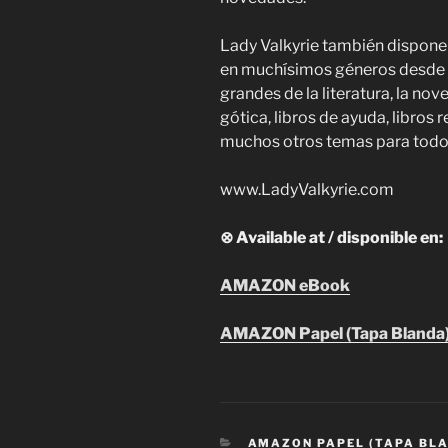
Lady Valkyrie también dispone
en muchísimos géneros desde la
grandes de la literatura, la nov
gótica, libros de ayuda, libros 
muchos otros temas para todos
www.LadyValkyrie.com
⊗ Available at / disponible en:
AMAZON eBook
AMAZON Papel (Tapa Blanda)
CATEGORIES
AMAZON PAPEL (TAPA BL