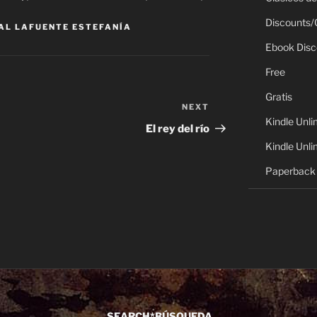
Discounts/
AL LAFUENTE ESTEFANÍA
Ebook Disc
Free
Gratis
NEXT
Next
Kindle Unli
Post
El rey del río
Kindle Unli
Paperback 
SEARCH*BÚSQUEDA