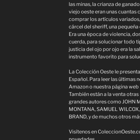
las minas, la crianza de ganado, 
viejo oeste eran unas cuantas 
comprar los artículos variados, 
cárcel del sheriff, una pequeña 
Era una época de violencia, don
cuerda, para solucionar todo ti
justicia del ojo por ojo era la s
instrumento favorito para sol
La Colección Oeste le presenta 
Español. Para leer las últimas 
Amazon o nuestra página web 
También están a la venta otras
grandes autores como JOHN 
MONTANA, SAMUEL WILCOX, 
BRAND, y de muchos otros má
Visítenos en ColeccionOeste.c
novedades.