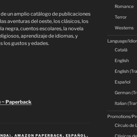
Romance
 de un amplio catálogo de publicaciones
Terror
s aventuras del oeste, los clásicos, los
Westerns
ela negra, cuentos escolares, la novela
religiosos, aprendizaje de idiomas, y
Language/Idi
 los gustos y edades.
Català
English
English (Tr
Español
German (Tr
 ~ Paperback
Italian (Tra
Promotions/P
Círculo de 
Clásicos de
ANDA)
,
AMAZON PAPERBACK
,
ESPAÑOL
,