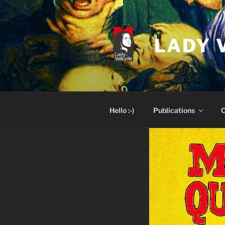
Skip
to
content
LADY 
Hello :-)
Publications
C