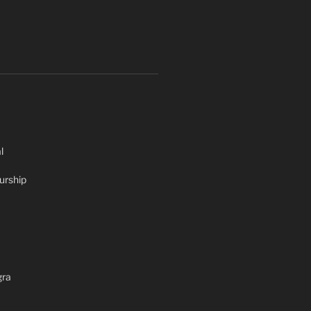
l
urship
gra