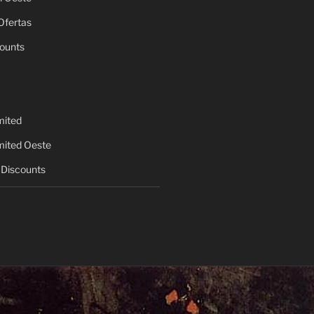
Ofertas
ounts
mited
mited Oeste
Discounts