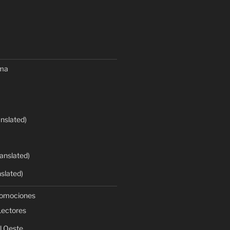
oma
anslated)
anslated)
nslated)
romociones
Lectores
l Oeste