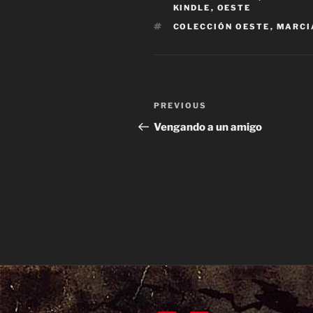
KINDLE
,
OESTE
TAGS
COLECCIÓN OESTE
,
MARCI
Post
Previous
PREVIOUS
navigation
Post
Vengando a un amigo