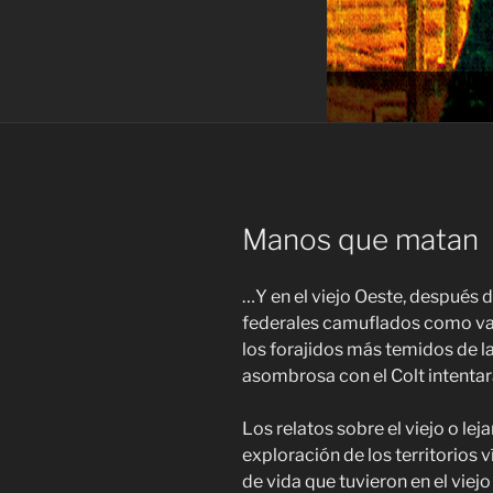
Manos que matan
…Y en el viejo Oeste, después 
federales camuflados como va
los forajidos más temidos de l
asombrosa con el Colt intentar
Los relatos sobre el viejo o lej
exploración de los territorios 
de vida que tuvieron en el viej