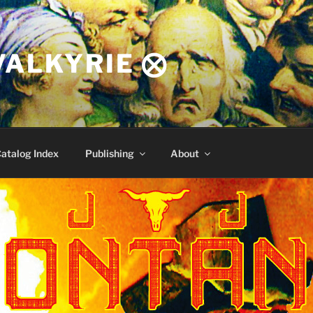
VALKYRIE ⨂
atalog Index
Publishing
About