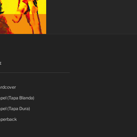
E
rdcover
el (Tapa Blanda)
el (Tapa Dura)
perback