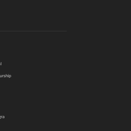
l
urship
gra