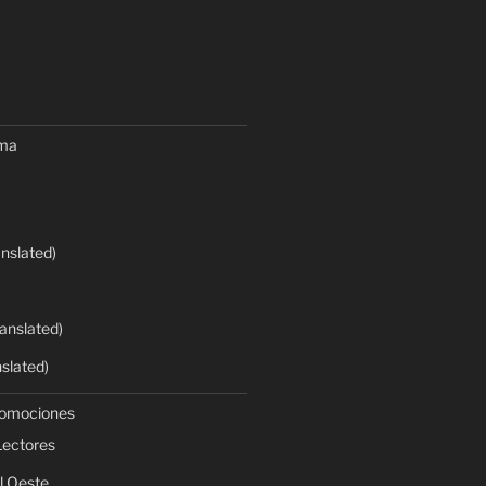
oma
anslated)
anslated)
nslated)
romociones
Lectores
l Oeste