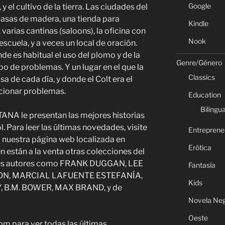
Google
y el cultivo de la tierra. Las ciudades del
casas de madera, una tienda para
Kindle
varias cantinas (saloons), la oficina con
Nook
escuela, y a veces un local de oración.
de es habitual el uso del plomo y de la
Genre/Género
po de problemas. Y un lugar en el que la
Classics
alsa de cada día, y donde el Colt era el
ucionar problemas.
Education
Bilingua
TANA le presentan las mejores historias
. Para leer las últimas novedades, visite
Entreprene
 nuestra página web localizada en
Erótica
están a la venta otras colecciones del
ndes autores como FRANK DUGGAN, LEE
Fantasía
N, MARCIAL LAFUENTE ESTEFANÍA,
Kids
 B.M. BOWER, MAX BRAND, y de
Novela Ne
Oeste
om para ver todas las últimas