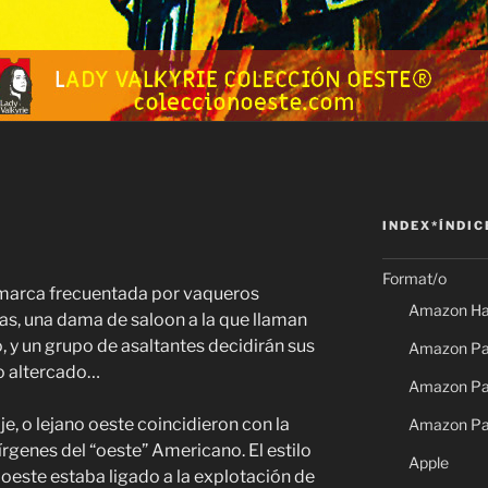
INDEX*ÍNDIC
Format/o
comarca frecuentada por vaqueros
Amazon Ha
tas, una dama de saloon a la que llaman
, y un grupo de asaltantes decidirán sus
Amazon Pap
o altercado…
Amazon Pap
aje, o lejano oeste coincidieron con la
Amazon Pa
vírgenes del “oeste” Americano. El estilo
Apple
o oeste estaba ligado a la explotación de