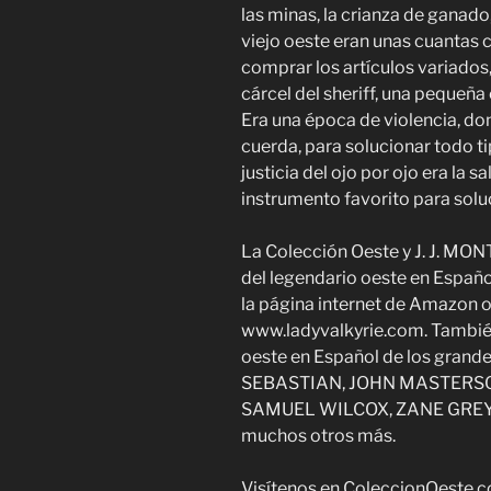
las minas, la crianza de ganado, 
viejo oeste eran unas cuantas 
comprar los artículos variados, 
cárcel del sheriff, una pequeña 
Era una época de violencia, don
cuerda, para solucionar todo ti
justicia del ojo por ojo era la s
instrumento favorito para sol
La Colección Oeste y J. J. MON
del legendario oeste en Español
la página internet de Amazon o
www.ladyvalkyrie.com. También 
oeste en Español de los gra
SEBASTIAN, JOHN MASTERSO
SAMUEL WILCOX, ZANE GREY,
muchos otros más.
Visítenos en ColeccionOeste.c