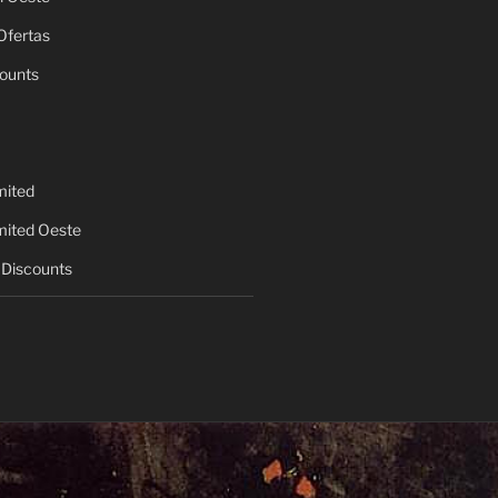
Ofertas
ounts
mited
mited Oeste
Discounts