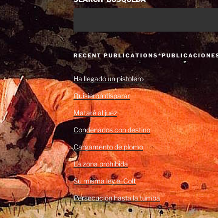
RECENT PUBLICATIONS*PUBLICACIONE
Ha llegado un pistolero
Quisieron disparar
Mataré al juez
Condenados con destino
Cargamento de plomo
La zona prohibida
Su misma ley el Colt
Persecución hasta la tumba