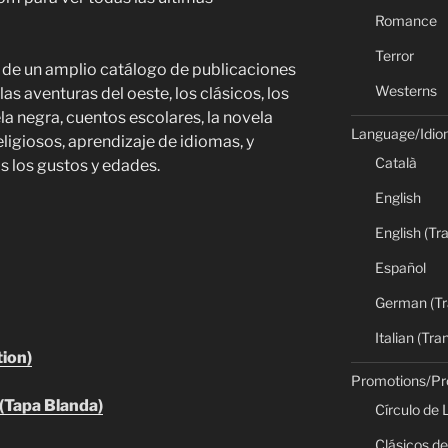
Romance
Terror
 de un amplio catálogo de publicaciones
Westerns
s aventuras del oeste, los clásicos, los
ela negra, cuentos escolares, la novela
Language/Idi
religiosos, aprendizaje de idiomas, y
Català
 los gustos y edades.
English
English (Tr
Español
German (Tr
Italian (Tra
ion)
Promotions/P
Tapa Blanda)
Círculo de 
Clásicos de