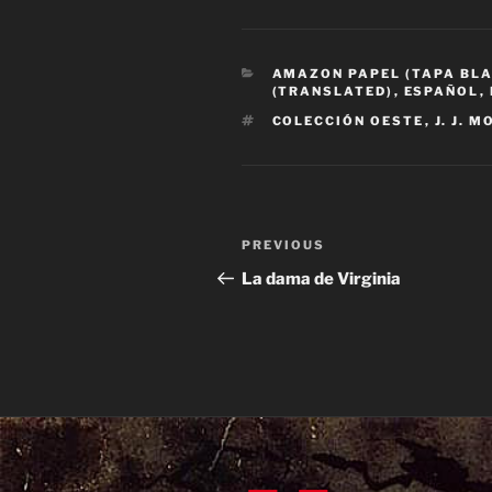
CATEGORIES
AMAZON PAPEL (TAPA BL
(TRANSLATED)
,
ESPAÑOL
,
TAGS
COLECCIÓN OESTE
,
J. J. 
Post
Previous
PREVIOUS
navigation
Post
La dama de Virginia