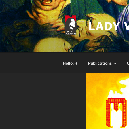
Skip
to
content
LADY 
Hello :-)
Publications
C