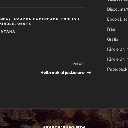
Discounts/
Ebook Disc
ANDA)
,
AMAZON PAPERBACK
,
ENGLISH
KINDLE
,
OESTE
Free
MONTANA
Gratis
Kindle Unli
Kindle Unli
NEXT
Next
Paperback 
Post
Holbrook el justiciero
SEARCH*BÚSQUEDA