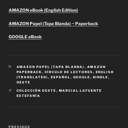
AMAZON eBook (English Edition)
AMAZON Papel (Tapa Blanda) ~ Paperback
GOOGLE eBook
CATEGORIES
AMAZON PAPEL (TAPA BLANDA)
,
AMAZON
PAPERBACK
,
CÍRCULO DE LECTORES
,
ENGLISH
(TRANSLATED)
,
ESPAÑOL
,
GOOGLE
,
KINDLE
,
OESTE
TAGS
COLECCIÓN OESTE
,
MARCIAL LAFUENTE
ESTEFANÍA
Post
Previous
PREVIOUS