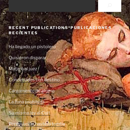
RECENT PUBLICATIONS*PUBLICACIONES
RECIENTES
Ha llegado un pistolero
Quisieron disparar
Mataré al juez
Condenados con destino
Cargamento de plomo
La zona prohibida
Su misma ley el Colt
Persecución hasta la tumba