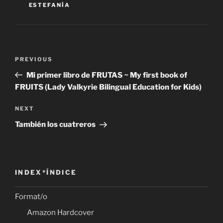
ESTEFANÍA
Post
Previous
PREVIOUS
navigation
Post
Mi primer libro de FRUTAS ~ My first book of
FRUITS (Lady Valkyrie Bilingual Education for Kids)
Next
NEXT
Post
También los cuatreros
INDEX*ÍNDICE
Format/o
Amazon Hardcover