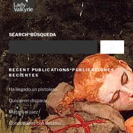
SEARCH*BÚSQUEDA
RECENT PUBLICATIONS*PUBLICACIONES
RECIENTES
Ha llegado un pistolero
Quisieron disparar
Mataré al juez
Condenados con destino