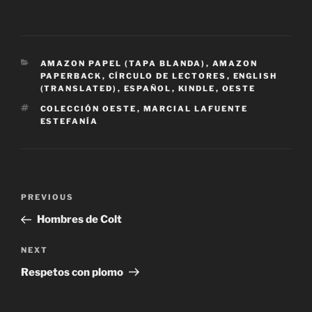
CATEGORIES
AMAZON PAPEL (TAPA BLANDA)
,
AMAZON
PAPERBACK
,
CÍRCULO DE LECTORES
,
ENGLISH
(TRANSLATED)
,
ESPAÑOL
,
KINDLE
,
OESTE
TAGS
COLECCIÓN OESTE
,
MARCIAL LAFUENTE
ESTEFANÍA
Post
Previous
PREVIOUS
navigation
Post
Hombres de Colt
Next
NEXT
Post
Respetos con plomo