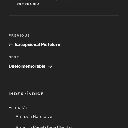
ESTEFANÍA
Post
Previous
PREVIOUS
navigation
Post
Excepcional Pistolero
Next
NEXT
Post
Duelo memorable
INDEX*ÍNDICE
Format/o
Amazon Hardcover
Amazon Papel (Tapa Blanda)