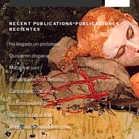
RECENT PUBLICATIONS*PUBLICACIONES
RECIENTES
Ha llegado un pistolero
Quisieron disparar
Mataré al juez
Condenados con destino
Cargamento de plomo
La zona prohibida
Su misma ley el Colt
Persecución hasta la tumba