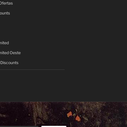
Ofertas
ounts
mited
mited Oeste
Discounts