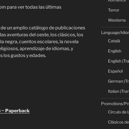
om para ver todas las últimas
Terror
Westerns
 de un amplio catálogo de publicaciones
Language/Idi
s aventuras del oeste, los clásicos, los
Català
ela negra, cuentos escolares, la novela
religiosos, aprendizaje de idiomas, y
English
 los gustos y edades.
English (Tr
Español
German (Tr
Italian (Tra
Promotions/P
 ~ Paperback
Círculo de 
Clásicos de