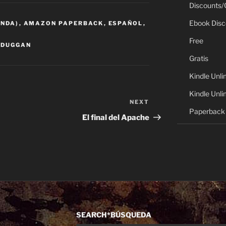
Discounts/
Ebook Disc
ANDA)
,
AMAZON PAPERBACK
,
ESPAÑOL
,
Free
 DUGGAN
Gratis
Kindle Unli
Kindle Unli
NEXT
Next
Paperback 
Post
El final del Apache
SEARCH*BÚSQUEDA