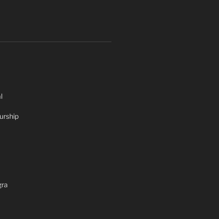
l
urship
gra