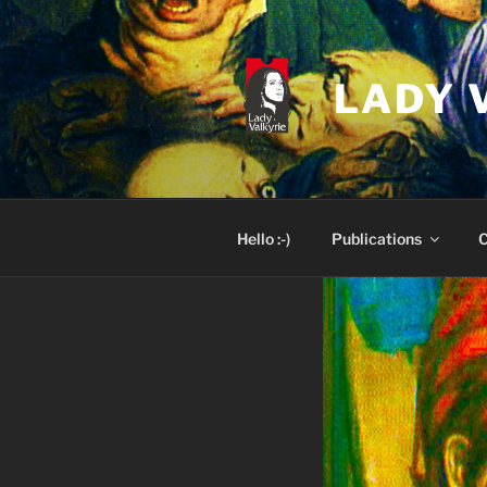
Skip
to
content
LADY 
Hello :-)
Publications
C