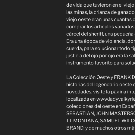
de vida que tuvieron en el viej
las minas, la crianza de ganado, 
viejo oeste eran unas cuantas 
comprar los artículos variados, 
cárcel del sheriff, una pequeña 
Era una época de violencia, don
cuerda, para solucionar todo ti
justicia del ojo por ojo era la s
instrumento favorito para sol
La Colección Oeste y FRANK D
historias del legendario oeste e
novedades, visite la página in
localizada en www.ladyvalkyrie
colecciones del oeste en Espa
SEBASTIAN, JOHN MASTERSO
J.J. MONTANA, SAMUEL WILC
BRAND, y de muchos otros má