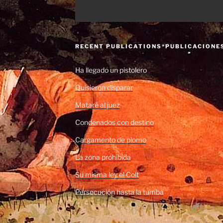
RECENT PUBLICATIONS*PUBLICACIONE
Ha llegado un pistolero
Quisieron disparar
Mataré al juez
Condenados con destino
Cargamento de plomo
La zona prohibida
Su misma ley el Colt
Persecución hasta la tumba