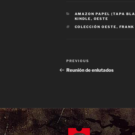
CATEGORIES
AMAZON PAPEL (TAPA BL
KINDLE
,
OESTE
TAGS
COLECCIÓN OESTE
,
FRANK
Post
Previous
PREVIOUS
navigation
Post
Reunión de enlutados