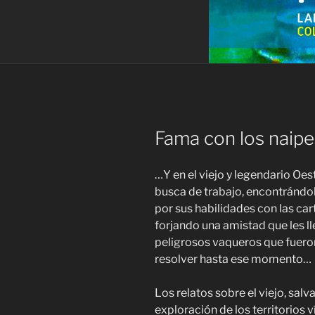
Fama con los naipe
…Y en el viejo y legendario Oes
busca de trabajo, encontrándol
por sus habilidades con las car
forjando una amistad que les l
peligrosos vaqueros que fueron
resolver hasta ese momento…
Los relatos sobre el viejo, salv
exploración de los territorios 