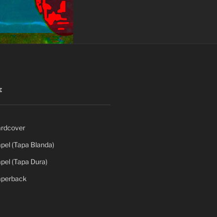
E
rdcover
el (Tapa Blanda)
el (Tapa Dura)
perback