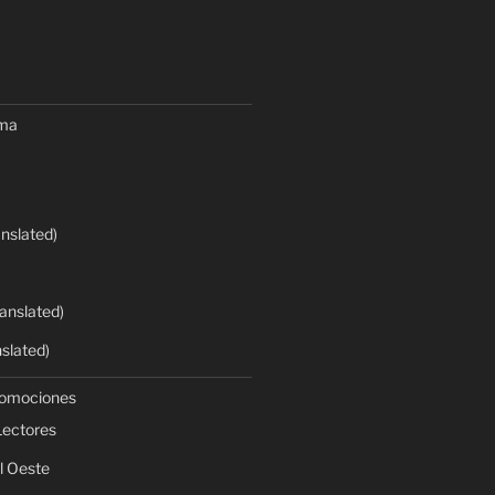
oma
anslated)
anslated)
nslated)
romociones
Lectores
l Oeste