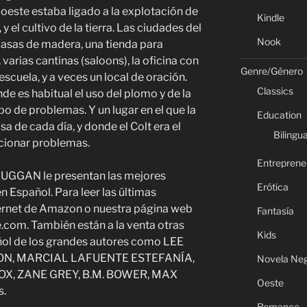
o oeste estaba ligado a la explotación de
Kindle
y el cultivo de la tierra. Las ciudades del
Nook
casas de madera, una tienda para
varias cantinas (saloons), la oficina con
Genre/Género
escuela, y a veces un local de oración.
Classics
de es habitual el uso del plomo y de la
po de problemas. Y un lugar en el que la
Education
alsa de cada día, y donde el Colt era el
Bilingua
ucionar problemas.
Entreprene
UGGAN le presentan las mejores
Erótica
n Español. Para leer las últimas
ternet de Amazon o nuestra página web
Fantasía
.com. También están a la venta otras
Kids
ñol de los grandes autores como LEE
N, MARCIAL LAFUENTE ESTEFANÍA,
Novela Ne
OX, ZANE GREY, B.M. BOWER, MAX
Oeste
s.
Romance