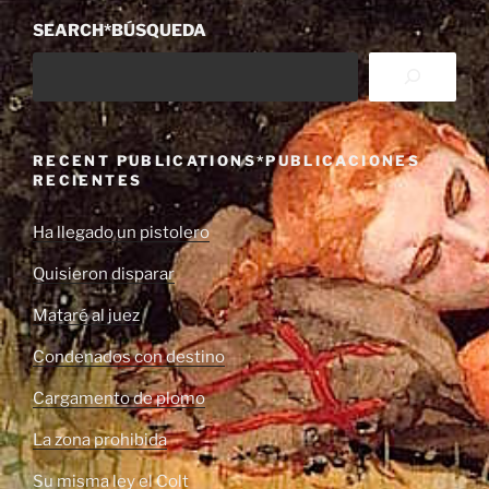
SEARCH*BÚSQUEDA
RECENT PUBLICATIONS*PUBLICACIONES
RECIENTES
Ha llegado un pistolero
Quisieron disparar
Mataré al juez
Condenados con destino
Cargamento de plomo
La zona prohibida
Su misma ley el Colt