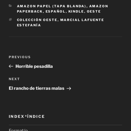
CATEGORIES
AMAZON PAPEL (TAPA BLANDA)
,
AMAZON
PAPERBACK
,
ESPAÑOL
,
KINDLE
,
OESTE
TAGS
COLECCIÓN OESTE
,
MARCIAL LAFUENTE
ESTEFANÍA
Post
Previous
PREVIOUS
navigation
Post
Horrible pesadilla
Next
NEXT
Post
El rancho de tierras malas
INDEX*ÍNDICE
Format/o