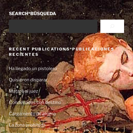
SEARCH*BÚSQUEDA
RECENT PUBLICATIONS*PUBLICACIONES
RECIENTES
Ha llegado un pistolero
Quisieron disparar
Mataré al juez
Condenados con destino
Cargamento de plomo
La zona prohibida