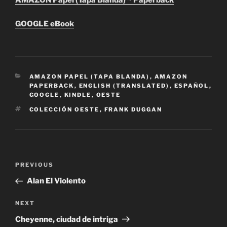
AMAZON Papel (Tapa Blanda) ~ Paperback
GOOGLE eBook
CATEGORIES
AMAZON PAPEL (TAPA BLANDA)
,
AMAZON
PAPERBACK
,
ENGLISH (TRANSLATED)
,
ESPAÑOL
,
GOOGLE
,
KINDLE
,
OESTE
TAGS
COLECCIÓN OESTE
,
FRANK DUGGAN
Post
Previous
PREVIOUS
navigation
Post
Alan El Violento
Next
NEXT
Post
Cheyenne, ciudad de intriga