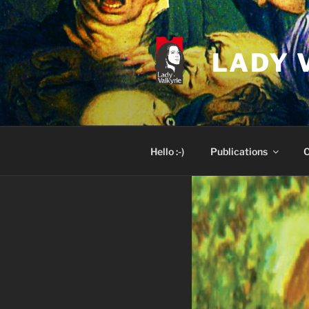
Skip
to
content
LADY 
Hello :-)
Publications
C