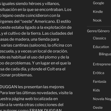
Google
 iguales siendo héroes y villanos,
 situación en la que se encontraban. Los
Kindle
o lejano oeste coincidieron con la
Nook
vírgenes del “oeste” Americano. El estilo
o oeste estaba ligado a la explotación de
Genre/Género
y el cultivo de la tierra. Las ciudades del
Classics
casas de madera, una tienda para
varias cantinas (saloons), la oficina con
Education
escuela, y a veces un local de oración.
Bilingua
de es habitual el uso del plomo y de la
po de problemas. Y un lugar en el que la
Entreprene
alsa de cada día, y donde el Colt era el
Erótica
ucionar problemas.
Fantasía
DUGGAN les presentan las mejores
Kids
Para leer las últimas novedades, visite la
uestra página web localizada en
Novela Ne
án a la venta otras colecciones del
Oeste
ndes autores como FRANK DUGGAN,