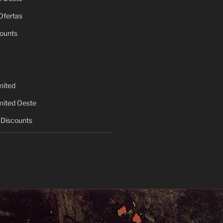
Ofertas
ounts
mited
mited Oeste
Discounts