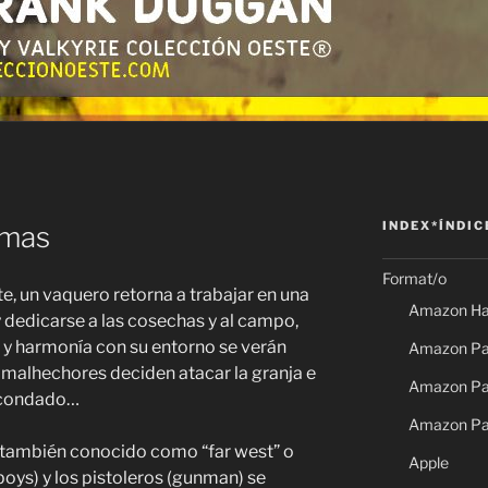
INDEX*ÍNDIC
rmas
Format/o
te, un vaquero retorna a trabajar en una
Amazon Ha
y dedicarse a las cosechas y al campo,
z y harmonía con su entorno se verán
Amazon Pap
malhechores deciden atacar la granja e
Amazon Pap
l condado…
Amazon Pa
, también conocido como “far west” o
Apple
boys) y los pistoleros (gunman) se