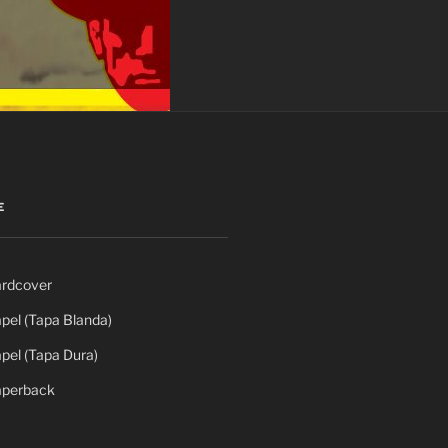
E
rdcover
el (Tapa Blanda)
el (Tapa Dura)
perback