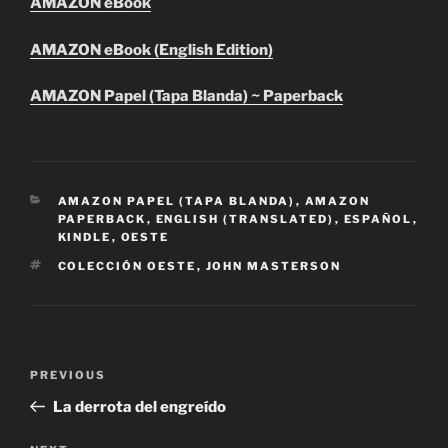
AMAZON eBook
AMAZON eBook (English Edition)
AMAZON Papel (Tapa Blanda) ~ Paperback
CATEGORIES
AMAZON PAPEL (TAPA BLANDA)
,
AMAZON
PAPERBACK
,
ENGLISH (TRANSLATED)
,
ESPAÑOL
,
KINDLE
,
OESTE
TAGS
COLECCIÓN OESTE
,
JOHN MASTERSON
Post
Previous
PREVIOUS
navigation
Post
La derrota del engreído