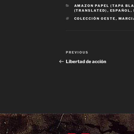
CATEGORIES
AMAZON PAPEL (TAPA BL
(TRANSLATED)
,
ESPAÑOL
,
TAGS
COLECCIÓN OESTE
,
MARCI
Post
Previous
PREVIOUS
navigation
Post
Libertad de acción