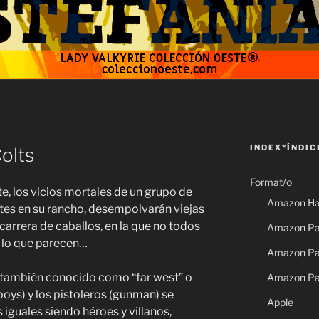
INDEX*ÍNDIC
olts
Format/o
te, los vicios mortales de un grupo de
Amazon Ha
tes en su rancho, desempolvarán viejas
carrera de caballos, en la que no todos
Amazon Pap
n lo que parecen…
Amazon Pap
, también conocido como “far west” o
Amazon Pa
boys) y los pistoleros (gunman) se
Apple
 iguales siendo héroes y villanos,