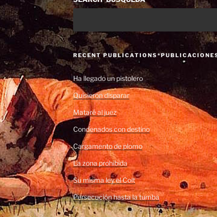
RECENT PUBLICATIONS*PUBLICACIONE
Ha llegado un pistolero
Quisieron disparar
Mataré al juez
Condenados con destino
Cargamento de plomo
La zona prohibida
Su misma ley el Colt
Persecución hasta la tumba