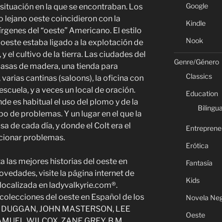
Google
 situación en la que se encontraban. Los
o lejano oeste coincidieron con la
Kindle
vírgenes del “oeste” Americano. El estilo
Nook
o oeste estaba ligado a la explotación de
y el cultivo de la tierra. Las ciudades del
Genre/Género
casas de madera, una tienda para
Classics
varias cantinas (saloons), la oficina con
escuela, y a veces un local de oración.
Education
de es habitual el uso del plomo y de la
Bilingua
po de problemas. Y un lugar en el que la
alsa de cada día, y donde el Colt era el
Entreprene
ucionar problemas.
Erótica
 las mejores historias del oeste en
Fantasía
novedades, visite la página internet de
Kids
ocalizada en ladyvalkyrie.com®.
 colecciones del oeste en Español de los
Novela Ne
K DUGGAN, JOHN MASTERSON, LEE
Oeste
AMUEL WILCOX, ZANE GREY, B.M.