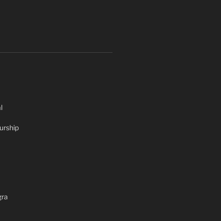
l
urship
gra