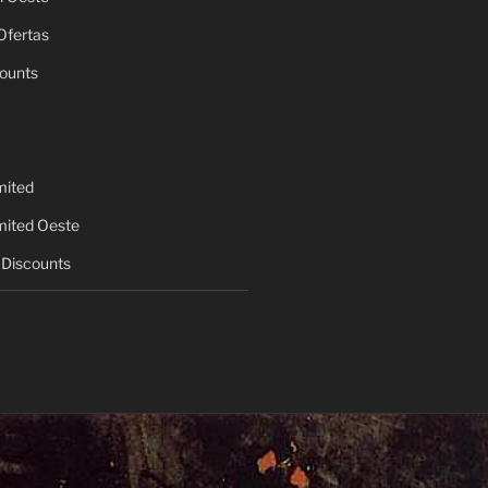
Ofertas
ounts
mited
mited Oeste
Discounts