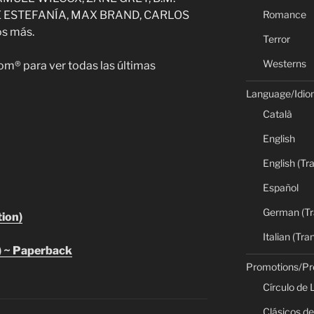
Romance
 ESTEFANÍA, MAX BRAND, CARLOS
s más.
Terror
Westerns
om® para ver todas las últimas
Language/Idi
Català
English
English (Tr
Español
German (Tr
ion)
Italian (Tra
 ~ Paperback
Promotions/P
Círculo de 
Clásicos de