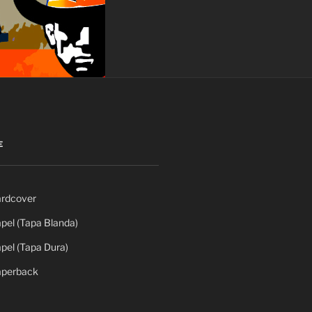
E
rdcover
el (Tapa Blanda)
el (Tapa Dura)
perback