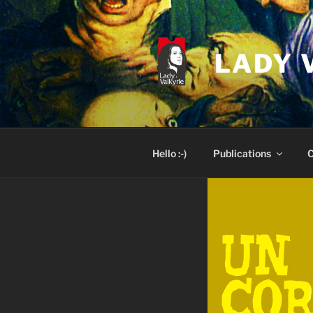
Skip
to
content
LADY 
Hello :-)
Publications
C