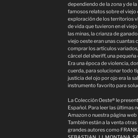
dependiendo de la zona y de la
famosos relatos sobre el viejo 
exploración de los territorios 
de vida que tuvieron en el viej
las minas, la crianza de ganado, 
viejo oeste eran unas cuantas 
comprar los artículos variados, 
cárcel del sheriff, una pequeña 
Era una época de violencia, don
cuerda, para solucionar todo ti
justicia del ojo por ojo era la s
instrumento favorito para sol
La Colección Oeste® le presenta
Español. Para leer las últimas 
Amazon o nuestra página web l
También están a la venta otras
grandes autores como FRAN
SEBASTIAN, J.J. MONTANA, S