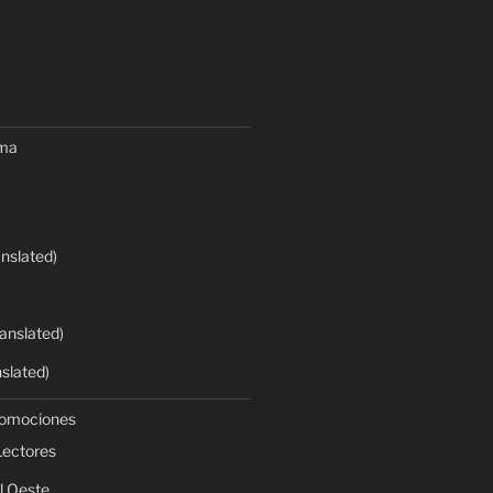
oma
anslated)
anslated)
nslated)
romociones
Lectores
l Oeste