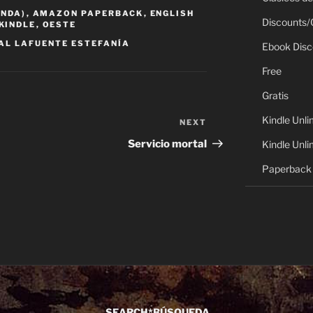
ANDA)
,
AMAZON PAPERBACK
,
ENGLISH
Discounts/
KINDLE
,
OESTE
AL LAFUENTE ESTEFANÍA
Ebook Disc
Free
Gratis
Kindle Unli
NEXT
Next
Post
Servicio mortal
Kindle Unli
Paperback 
SEARCH*BÚSQUEDA