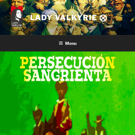
Skip
to
LADY VALKYRIE ⨂
content
Menu