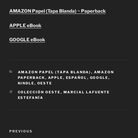
AMAZON Papel (Tapa Blanda) ~ Paperback
APPLE eBook
GOOGLE eBook
CATEGORIES
AMAZON PAPEL (TAPA BLANDA)
,
AMAZON
PAPERBACK
,
APPLE
,
ESPAÑOL
,
GOOGLE
,
KINDLE
,
OESTE
TAGS
COLECCIÓN OESTE
,
MARCIAL LAFUENTE
ESTEFANÍA
Post
Previous
PREVIOUS
navigation