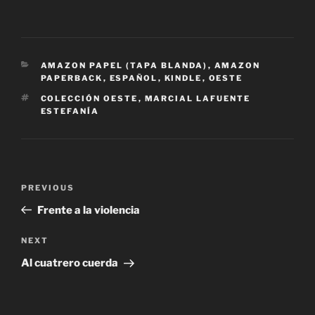
CATEGORIES
AMAZON PAPEL (TAPA BLANDA)
,
AMAZON
PAPERBACK
,
ESPAÑOL
,
KINDLE
,
OESTE
TAGS
COLECCIÓN OESTE
,
MARCIAL LAFUENTE
ESTEFANÍA
Post
Previous
PREVIOUS
navigation
Post
Frente a la violencia
Next
NEXT
Post
Al cuatrero cuerda