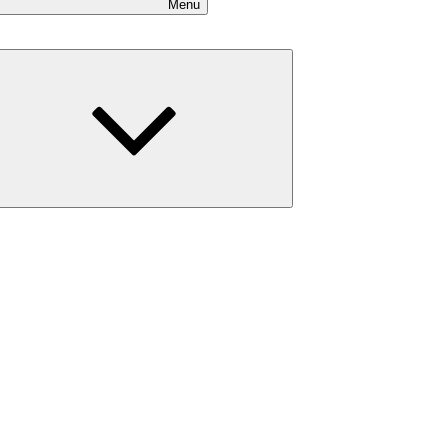
Menu
Expand
child
menu