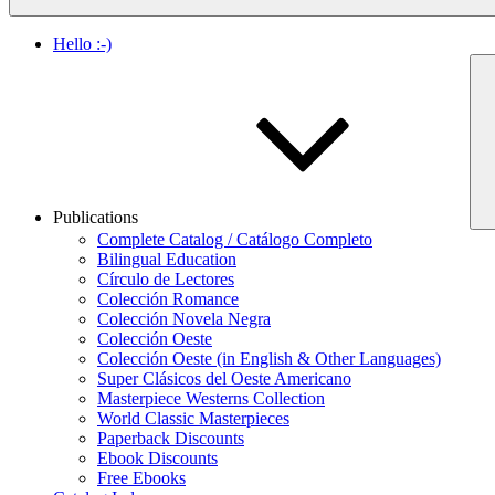
Hello :-)
Publications
Complete Catalog / Catálogo Completo
Bilingual Education
Círculo de Lectores
Colección Romance
Colección Novela Negra
Colección Oeste
Colección Oeste (in English & Other Languages)
Super Clásicos del Oeste Americano
Masterpiece Westerns Collection
World Classic Masterpieces
Paperback Discounts
Ebook Discounts
Free Ebooks