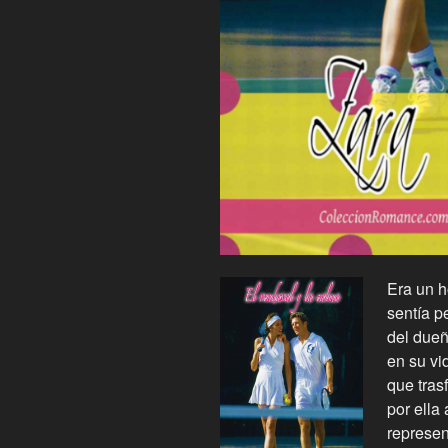
Era un h
sentía p
del dueñ
en su vi
que tras
por ella
represen