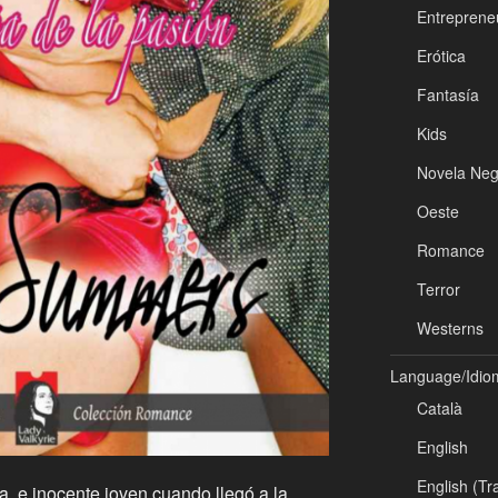
Entreprene
Erótica
Fantasía
Kids
Novela Neg
Oeste
Romance
Terror
Westerns
Language/Idio
Català
English
English (Tr
a, e inocente joven cuando llegó a la