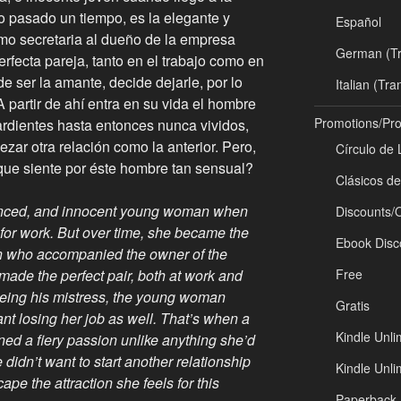
o pasado un tiempo, es la elegante y
Español
o secretaria al dueño de la empresa
German (Tr
erfecta pareja, tanto en el trabajo como en
de ser la amante, decide dejarle, por lo
Italian (Tra
 partir de ahí entra en su vida el hombre
Promotions/Pr
ardientes hasta entonces nunca vividos,
ezar otra relación como la anterior. Pero,
Círculo de 
que siente por éste hombre tan sensual?
Clásicos de
ienced, and innocent young woman when
Discounts/O
g for work. But over time, she became the
Ebook Disc
n who accompanied the owner of the
Free
made the perfect pair, both at work and
being his mistress, the young woman
Gratis
nt losing her job as well. That’s when a
Kindle Unli
ed a fiery passion unlike anything she’d
didn’t want to start another relationship
Kindle Unli
ape the attraction she feels for this
Paperback 