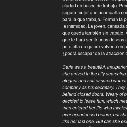
ciudad en busca de trabajo. Per
segura mujer que acompaña com
para la que trabaja. Forman la p
la intimidad. La joven, cansada 
que queda también sin trabajo. A
que le hará sentir unos deseos 
pero ella no quiere volver a emp
¿podrá escapar de la atracción 
Carla was a beautiful, inexper
she arrived in the city searchin
elegant and self-assured woma
company as his secretary. They 
behind closed doors. Weary of 
decided to leave him, which mea
man entered her life who awaken
ever experienced before, but she 
like her last one. But can she esc