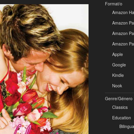
Format/o
Amazon Ha
Amazon Pap
Amazon Pap
Amazon Pa
Apple
Google
Kindle
Nook
Genre/Género
Classics
Education
Bilingua