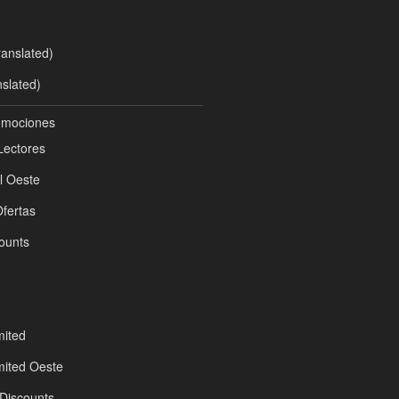
anslated)
nslated)
omociones
Lectores
l Oeste
fertas
ounts
mited
mited Oeste
Discounts