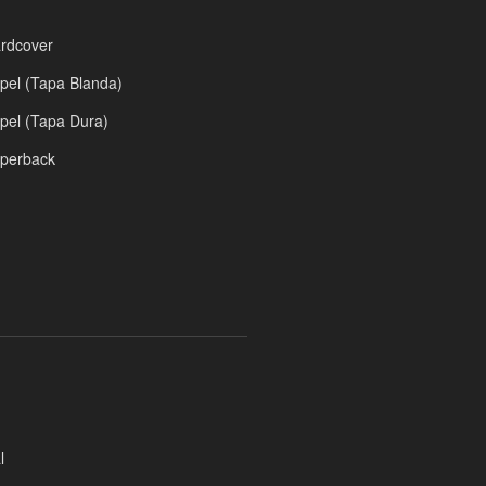
rdcover
el (Tapa Blanda)
el (Tapa Dura)
perback
l