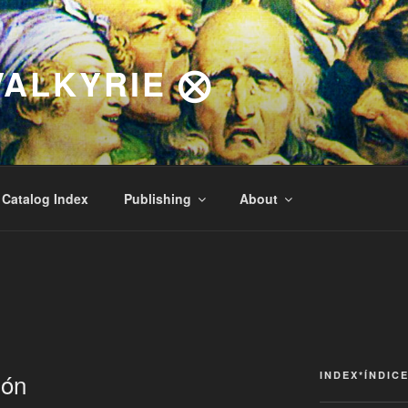
VALKYRIE ⨂
Catalog Index
Publishing
About
ión
INDEX*ÍNDIC