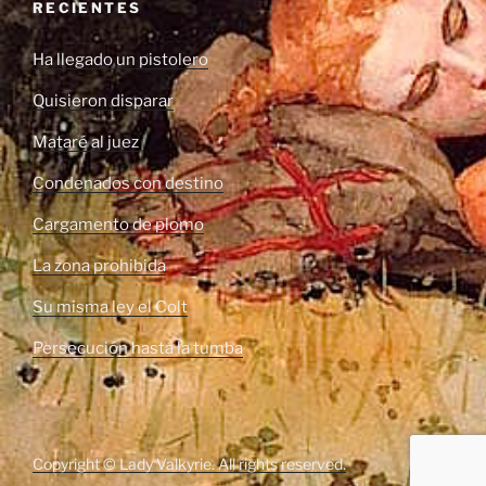
RECIENTES
Ha llegado un pistolero
Quisieron disparar
Mataré al juez
Condenados con destino
Cargamento de plomo
La zona prohibida
Su misma ley el Colt
Persecución hasta la tumba
Copyright © Lady Valkyrie. All rights reserved.