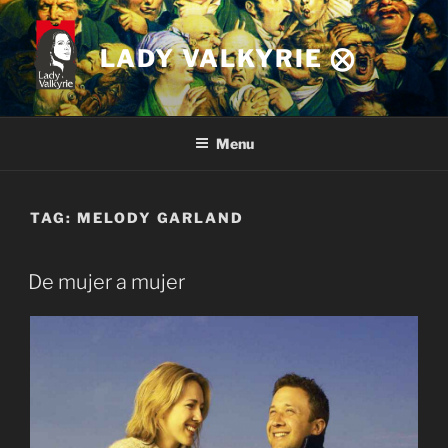
Skip
to
LADY VALKYRIE ⨂
content
Menu
TAG:
MELODY GARLAND
De mujer a mujer